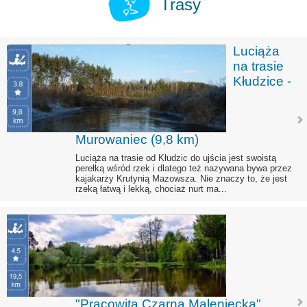
Trasy
Luciąża
na trasie
Kłudzice -
Murowaniec (9,8 km)
Luciąża na trasie od Kłudzic do ujścia jest swoistą
perełką wśród rzek i dlatego też nazywana bywa przez
kajakarzy Krutynią Mazowsza. Nie znaczy to, że jest
rzeką łatwą i lekką, chociaż nurt ma...
"Pracowitą Czarną Maleniecką"