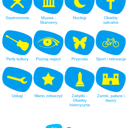
Gastronomia
Muzea -
Noclegi
Obiekty
Skanseny
sakralne
Perły kultury
Poznaj region
Przyroda
Sport i rekreacja
Usługi
Warto zobaczyć
Zabytki -
Zamki, pałace i
Obiekty
dwory
historyczne